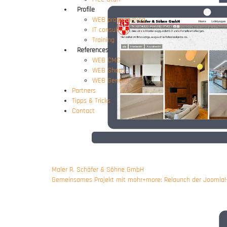
Profile
WEB programming
IT consulting
Training
References
WEB CMS
WEB Shops
WEB General
Partners
Tipps & Tricks
Contact
Maler R. Schäfer & Söhne GmbH
Gemeinsames Projekt mit mohr+more: Relaunch der Joomla!-