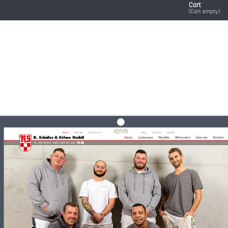
Cart
(
Cart empty
)