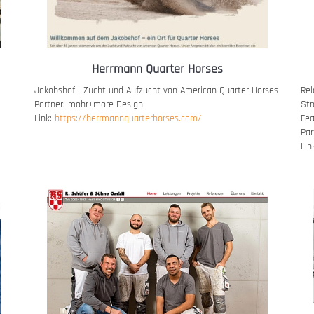
Herrmann Quarter Horses
Jakobshof - Zucht und Aufzucht von American Quarter Horses
Rel
Partner: mohr+more Design
St
Link:
https://herrmannquarterhorses.com/
Fea
Par
Lin